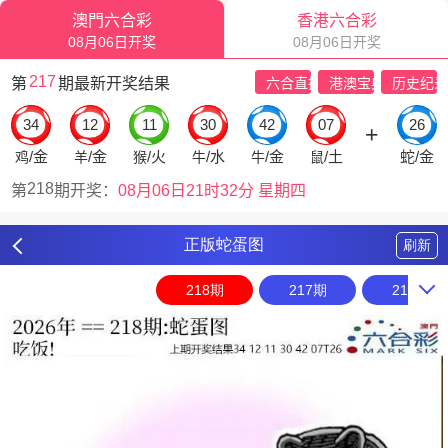
正版蛇蛋图
刷新
218期
217期
216期