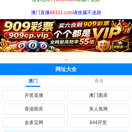
澳门直播
66111.com
请收藏不迷路
网址大全
澳门
香港
开奖直播
澳门图库
香港图库
美人鱼网
金多宝网
644开奖