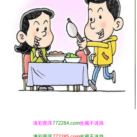
港彩图库
772284.com
收藏不迷路
澳彩图库
772285.com
收藏不迷路