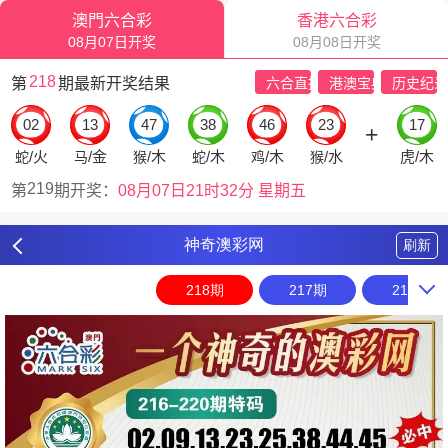
神奇澳彩网
刷新
218期
217期
216期