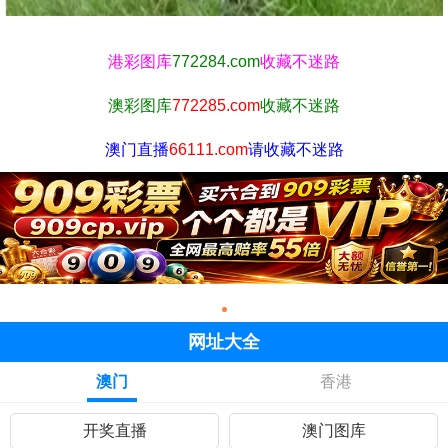
港彩图库
772284.com
收藏不迷路
澳彩图库
772285.com
收藏不迷路
澳门直播
66111.com
请收藏不迷路
网址大全
澳门
香港
开奖直播
澳门图库