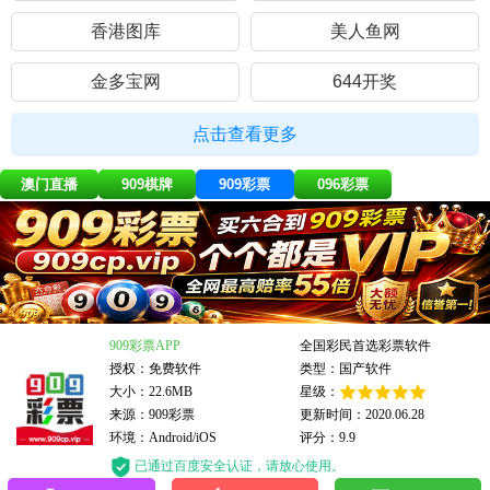
香港图库
美人鱼网
金多宝网
644开奖
黄大仙网
彩民网站
点击查看更多
九五至尊
曾道人网
澳门直播
909棋牌
909彩票
096彩票
摇钱树网
香港挂牌
铁盘神算
九龙心水
青龙阁网
藏宝阁网
909彩票APP
全国彩民首选彩票软件
授权：免费软件
类型：国产软件
惠泽社群
刘伯温网
大小：22.6MB
星级：
来源：909彩票
更新时间：2020.06.28
雷锋总站
凤凰天机
环境：Android/iOS
评分：9.9
已通过百度安全认证，请放心使用。
六合彩票
神算子网