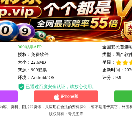
青龙阁网
藏宝阁
惠泽社群
刘伯温
雷锋总站
凤凰天
澳六彩票APP
全国彩民首选
六合彩票
神算子
授权：免费软件
类型：国产软
大小：22.6MB
星级：
聚宝盆网
天线宝
来源：澳六彩票
更新时间：2020.
环境：Android/iOS
评分：9.9
跑狗论坛
红姐论
已通过百度安全认证，请放心使用。
宝马论坛
六合宝
iPhone版
容、资料、图片和资讯，只应用在合法的资料探讨，暂不适用于其它，外围
白姐论坛
澳门玄
版权所有：青龙图库
澳门挂牌
四不像