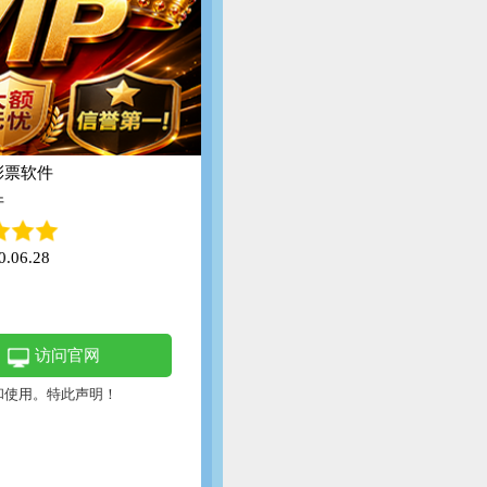
网
藏宝阁网
网
刘伯温网
机
凤凰天机
彩票软件
网
神算子网
件
宝
天线宝宝
06.28
坛
红姐论坛
典
六合宝典
访问官网
和使用。特此声明！
机
澳门玄机
网
四不像网