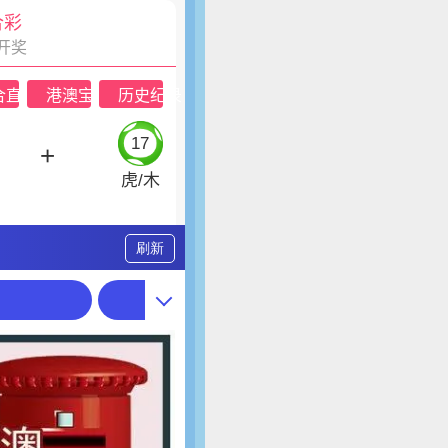
刷新
期
217期
216