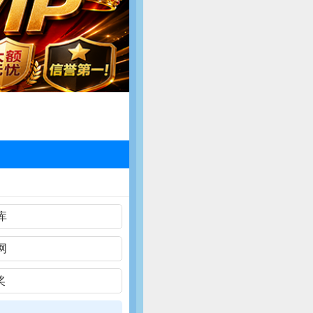
库
澳门图库
网
美人鱼网
奖
644开奖
站
彩民网站