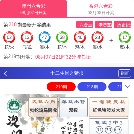
十二生肖之猪报
刷新
219期
218期
217期