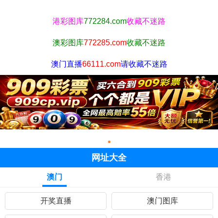
港彩图库
772284.com
收藏不迷路
澳彩图库
772285.com
收藏不迷路
澳门直播
66111.com
请收藏不迷路
网址大全
澳门
香港
开奖直播
澳门图库