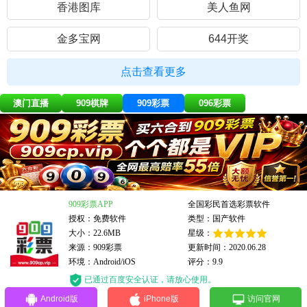
香港图库
美人鱼网
金多宝网
644开奖
黄大仙网
彩民网站
点击查看更多
九五至尊
曾道人网
澳门直播
909棋牌
909彩票
096彩票
摇钱树网
香港挂牌
铁盘神算
九龙心水
青龙阁网
藏宝阁网
909彩票APP
全国彩民首选彩票软件
授权：免费软件
类型：国产软件
惠泽社群
刘伯温网
大小：22.6MB
星级：
来源：909彩票
更新时间：2020.06.28
雷锋总站
凤凰天机
环境：Android/iOS
评分：9.9
已通过百度安全认证，请放心使用。
六合彩票
神算子网
Android版
iPhone版
访问官网