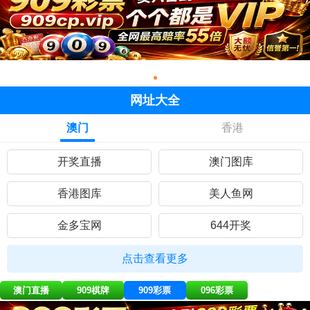
网址大全
澳门
香港
开奖直播
澳门图库
香港图库
美人鱼网
金多宝网
644开奖
黄大仙网
彩民网站
点击查看更多
九五至尊
曾道人网
澳门直播
909棋牌
909彩票
096彩票