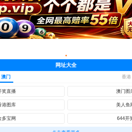
网址大全
澳门
香港
开奖直播
澳门图
香港图库
美人鱼
金多宝网
644开
黄大仙网
彩民网