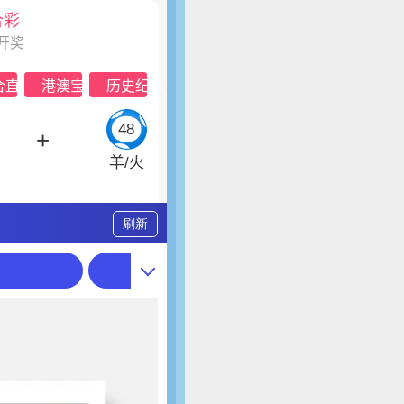
刷新
期
219期
218