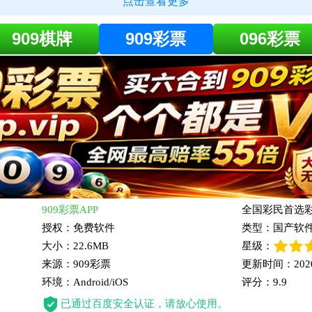
点击查看更多
九五至尊
曾道人
909棋牌
909彩票
096彩票
摇钱树网
香港挂
铁盘神算
九龙心
青龙阁网
藏宝阁
惠泽社群
刘伯温
雷锋总站
凤凰天
909彩票APP
全国彩民首选
六合彩票
神算子
授权：免费软件
类型：国产软
大小：22.6MB
星级：
聚宝盆网
天线宝
来源：909彩票
更新时间：2020.
环境：Android/iOS
评分：9.9
跑狗论坛
红姐论
已通过百度安全认证，请放心使用。