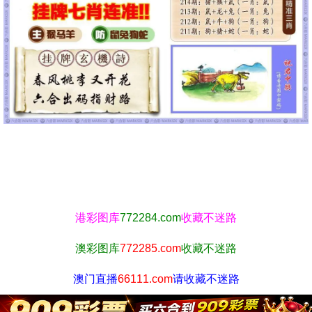
港彩图库
772284.com
收藏不迷路
澳彩图库
772285.com
收藏不迷路
澳门直播
66111.com
请收藏不迷路