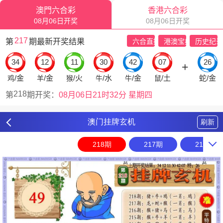
澳门挂牌玄机
刷新
218期
217期
216期