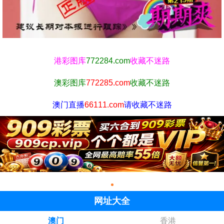
港彩图库
772284.com
收藏不迷路
澳彩图库
772285.com
收藏不迷路
澳门直播
66111.com
请收藏不迷路
网址大全
澳门
香港