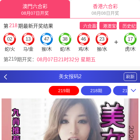
美女报码2
刷新
219期
218期
217期