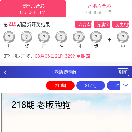
老版跑狗图
刷新
218期
217期
216期