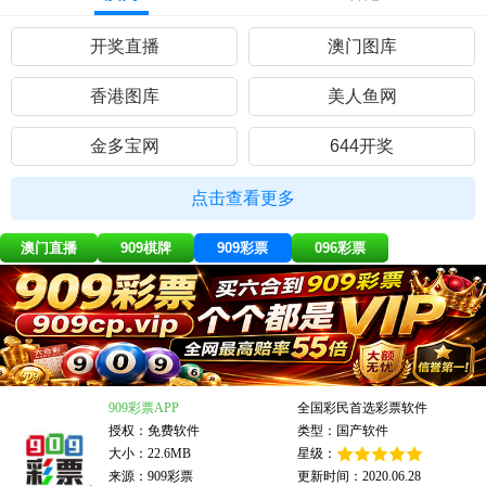
开奖直播
澳门图库
香港图库
美人鱼网
金多宝网
644开奖
黄大仙网
彩民网站
点击查看更多
九五至尊
曾道人网
澳门直播
909棋牌
909彩票
096彩票
摇钱树网
香港挂牌
铁盘神算
九龙心水
青龙阁网
藏宝阁网
909彩票APP
全国彩民首选彩票软件
授权：免费软件
类型：国产软件
惠泽社群
刘伯温网
大小：22.6MB
星级：
来源：909彩票
更新时间：2020.06.28